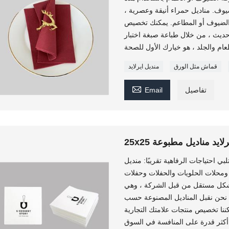
يوف. مناديل حمراء أنيقة وعصرية ،
 الضيوف أو المطاعم. يمكنك تخصيص
ديث ، من خلال طباعة صبغة اختبار
قماش مثل الورق
منديل ايرلايد

تفاصيل
Email
يرلايد مناديل مطبوعة
بي احتياجات الرفاهية تقريبًا: منديل
 ومحلات الحلويات والحفلات وحفلات
 بشكل مستقل من قبل الشركة ، وهي
. نحن نقبل المناديل المصنوعة حسب
ننا تخصيص منتجات علامتك التجارية