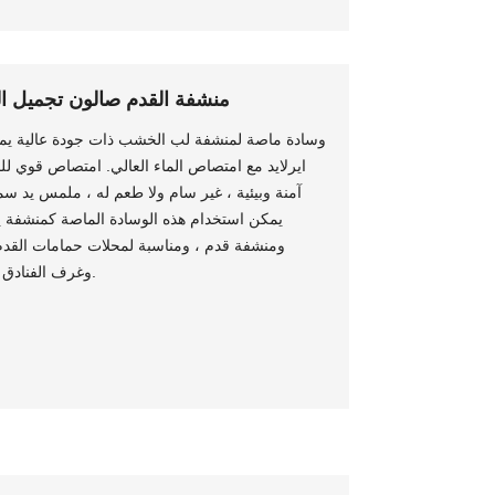
منشفة القدم صالون تجميل ال
وسادة ماصة لمنشفة لب الخشب ذات جودة عالية يم
ايرلايد مع امتصاص الماء العالي. امتصاص قوي ل
آمنة وبيئية ، غير سام ولا طعم له ، ملمس يد س
يمكن استخدام هذه الوسادة الماصة كمنشفة ي
ومنشفة قدم ، ومناسبة لمحلات حمامات القدم 
وغرف الفنادق ، ورحلات العمل والمناسبات الأخرى.