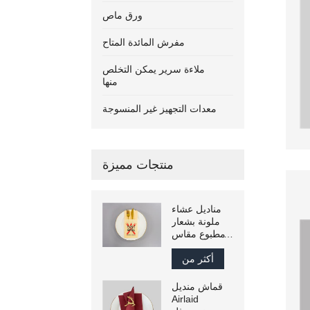
ورق ماص
مفرش المائدة المتاح
ملاءة سرير يمكن التخلص
منها
معدات التجهيز غير المنسوجة
منتجات مميزة
مناديل عشاء
ملونة بشعار
مطبوع مقاس
43 × 43 سم
أكثر من
قماش منديل
Airlaid