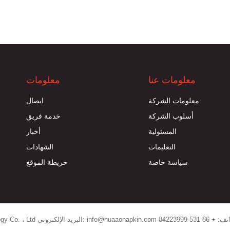
معلومات عنا
معلومات
معلومات الشركة
ايصال
أسلوب الشركة
خدمة فريق
المسئولية
أخبار
التعليمات
الشهادات
سياسة خاصة
خريطة الموقع
Jinan Huaao Nonwoven Techn البريد الإلكتروني: info@huaaonapkin.com الهاتف: + 86-531-84223999