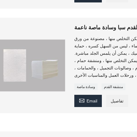
قدم سبا وسادة ماصة ناعمة
كن التخلص منها ، مصنوعة من ورق
لماء ، ليس من السهل كسره ، حماية
ميك ، يمكن أن يلمس الجلد مباشرة.
مكن التخلص منها ، ومنشفة حمام ،
، وصالونات التجميل ، والحمامات ،
منشفة القدم
وسادة ماصة

تفاصيل
Email