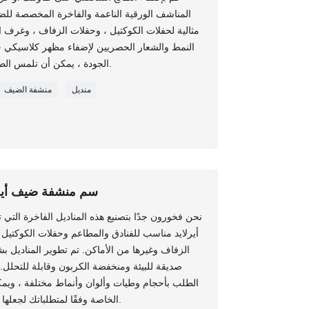
المناشف الورقية الناعمة والفاخرة المخصصة للض
مثالية لحفلات الكوكتيل ، وحفلات الزفاف ، وغرف
النمط والشعار الحصريين لإضفاء مظهر كلاسيكي ح
الجودة ، يمكن أن تلمس الطعام والجلد ، هو خيارك الأول للصحة.
منديل
منشفة الضيف
25x25 سم منشفة ضيف أ
نحن فخورون جدًا بتصنيع هذه المناديل الفاخرة التي تل
أيرلايد مناسب للفنادق والمطاعم وحفلات الكوكتيل
الزفاف وغيرها من الأماكن. تم تطوير المناديل
صديقة للبيئة ومنخفضة الكربون وقابلة للتحلل
الطلب بأحجام وطيات وألوان وأنماط مختلفة ، ويمك
الخاصة وفقًا لمتطلباتك لجعلها أكثر قدرة على المنافسة في السوق.