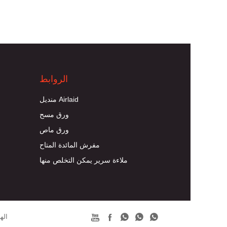
الروابط
منديل Airlaid
ورق مسح
ورق ماص
مفرش المائدة المتاح
ملاءة سرير يمكن التخلص منها





حقوق الطبع والنشر © ology Co. ، Ltd