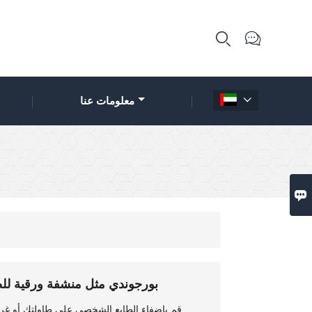


معلومات عنا


قماش منديل Airlaid بورجوندي مثل منشفة ورقي
قم بإضفاء الطابع الشخصي على طاولتك أو غرف