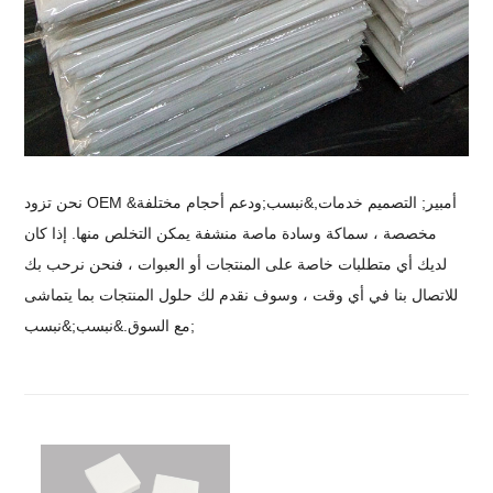
نحن تزود OEM &أمبير; التصميم خدمات,&نبسب;
ودعم أحجام مختلفة
مخصصة ، سماكة وسادة ماصة منشفة يمكن التخلص منها. إذا كان
لديك أي متطلبات خاصة على المنتجات أو العبوات ، فنحن نرحب بك
للاتصال بنا في أي وقت ، وسوف نقدم لك حلول المنتجات بما يتماشى
مع السوق.&نبسب;&نبسب;