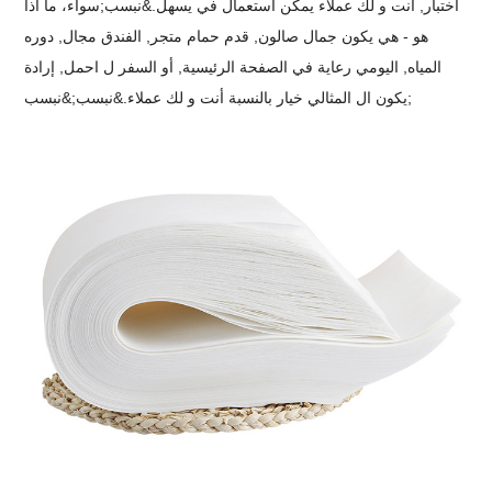
اختبار, أنت و لك عملاء يمكن استعمال في يسهل.&نبسب;
سواء، ما اذا
هو - هي يكون جمال صالون, قدم حمام متجر, الفندق مجال, دوره
المياه,
اليومي رعاية في الصفحة الرئيسية
, أو السفر ل احمل, إرادة
يكون ال المثالي خيار بالنسبة أنت و لك عملاء.&نبسب;&نبسب;