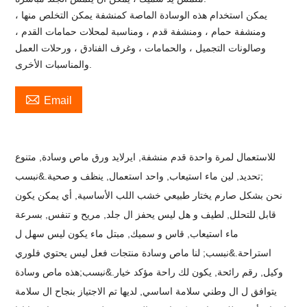
يمكن استخدام هذه الوسادة الماصة كمنشفة يمكن التخلص منها ،
ومنشفة حمام ، ومنشفة قدم ، ومناسبة لمحلات حمامات القدم ،
وصالونات التجميل ، والحمامات ، وغرف الفنادق ، ورحلات العمل
والمناسبات الأخرى.

Email
للاستعمال لمرة واحدة قدم منشفة, ايرلايد ورق ماص وسادة, متنوع
تحديد, لين ماء استيعاب, واحد استعمال, ينظف و صحية.&نبسب;
نحن بشكل صارم يختار طبيعي خشب اللب الأساسية, أي يمكن يكون
قابل للتحلل, لطيف و هل ليس يحفز ال جلد, مريح و تنفس, بسرعة
ماء استيعاب, قاس و سميك, مبتل ماء يكون ليس سهل ل
استراحة.&نبسب;
لنا ماص
وسادة
منتجات فعل ليس يحتوي فلوري
وكيل, رقم رائحة, يكون لك راحة مؤكد خيار.&نبسب;
هذه ماص وسادة
يتوافق ل ال وطني سلامة اساسي, لديها تم الاجتياز بنجاح ال سلامة