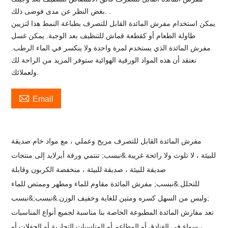
بغض النظر عن مدى فوضى ذلك. .
يمكن استخدام مفرش المائدة القابل للتصرف بطباعة النمط هذا لتزيين
طاولة الطعام أو كقطعة قماش للتنظيف بعد الوجبة. يمكن غسل
مفرش المائدة الذي يستخدم لمرة واحدة ولا ينكسر في الماء الرطب.
نعتقد أن هذه المواد الورقية الهوائية ستوفر المزيد من الراحة لك
ولعملائك.

Email
مفرش المائدة القابل للتصرف مريح وعملي ، مع مواد خام صديقة
للبيئة ، لا تلوث ولا رائحة غريبة.&نبسب;
تنتمي ورقة أيرلايد إلى منتجات
صديقة للبيئة ، صديقة للبيئة ، منخفضة الكربون وقابلة
للتحلل.&نبسب;
مفرش المائدة مقاوم للماء ومطهر وممتص للماء
وليس من السهل كسره ومتين للغاية وخفيف الوزن.&نبسب;&نبسب;
تعد مفارش المائدة المطبوعة الخاصة بنا مناسبة لجميع أنواع المناسبات
، سواء في الفنادق أو المطاعم أو المناسبات التجارية أو الحفلات أو