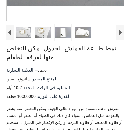
نمط طباعة القماش الجدول يمكن التخلص
منها لغرفة الطعام
العلامة التجارية
Huaao
المنتج المصدر
شاندونغ الصين
التسليم في الوقت المحدد
7-10 أيام
القدرة على التوريد
10000000 قطعة
مفرش مائدة مصنوع من الهواء عالي الجودة يمكن التخلص منه يشعر
بالنعومة مثل القماش ، سواء كان ذلك في الصباح أو الظهر أو المساء
أو طاولة المطعم أو طاولة النزهة أو ركن الإفطار في المنزل ، استخدم
مفرش المائدة القابل للتصرف فائق الامتصاص للتنظيف بعد وجبتك